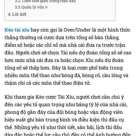
Theo thời gian trong trận đấu
Quản lý vốn v
Lời kết
Kèo tài xỉu
hay còn gọi là Over/Under là một hình thức
thắng thưởng cá cược dựa trên tổng số bàn thắng,
điểm số hoặc các chỉ số mà nhà cái đưa ra trước trận
đấu. Người chơi sẽ chọn Tài nếu dự đoán tổng số sẽ cao
hơn mức nhà cái đưa ra hoặc chọn Xỉu nếu dự đoán
tổng số sẽ thấp hơn. Đây là loại cược phổ biến trong
nhiều môn thể thao như bóng đá, bóng rổ, cầu lông và
thậm chí cả các môn thể thao điện tử.
Khi tham gia Kèo cược Tài Xỉu, người chơi cần chú ý
đến các yếu tố quan trọng như bảng tỷ lệ của nhà cái,
phong độ gần đây của đội bóng hoặc vận động viên
hiệu suất ghi bàn trung bình và điều kiện thi đấu cụ
thể. Những yếu tố như thời tiết, sân bãi, lịch thi đấu
dày đặc hoặc thể lực cầu thủ đều có thể ảnh hưởng đến