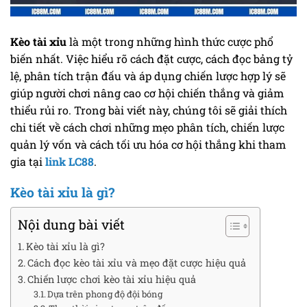
Kèo tài xỉu
là một trong những hình thức cược phổ
biến nhất
. Việc hiểu rõ cách đặt cược, cách đọc bảng tỷ
lệ, phân tích trận đấu và áp dụng chiến lược hợp lý sẽ
giúp người chơi nâng cao cơ hội chiến thắng và giảm
thiểu rủi ro. Trong bài viết này, chúng tôi sẽ giải thích
chi tiết về cách chơi những mẹo phân tích, chiến lược
quản lý vốn và cách tối ưu hóa cơ hội thắng khi tham
gia tại
link LC88
.
Kèo tài xỉu là gì?
Nội dung bài viết
Kèo tài xỉu là gì?
Cách đọc kèo tài xỉu và mẹo đặt cược hiệu quả
Chiến lược chơi kèo tài xỉu hiệu quả
Dựa trên phong độ đội bóng