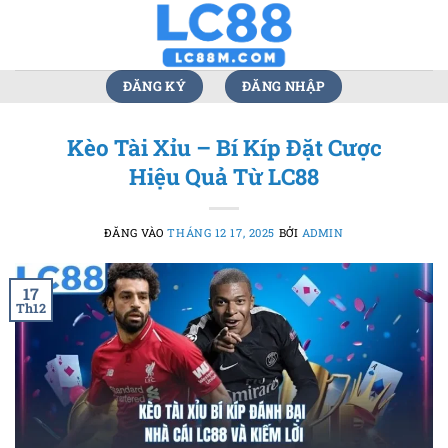
Bỏ
qua
nội
dung
ĐĂNG KÝ
ĐĂNG NHẬP
Kèo Tài Xỉu – Bí Kíp Đặt Cược
Hiệu Quả Từ LC88
ĐĂNG VÀO
THÁNG 12 17, 2025
BỞI
ADMIN
17
Th12