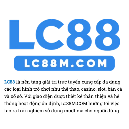
Chơi
Bí
Ẩn
Và
Cơ
Hội
Chiến
Thắng
Lớn
LC88
là nền tảng giải trí trực tuyến cung cấp đa dạng
các loại hình trò chơi như thể thao, casino, slot, bắn cá
và xổ số. Với giao diện được thiết kế thân thiện và hệ
thống hoạt động ổn định, LC88M.COM hướng tới việc
tạo ra trải nghiệm sử dụng mượt mà cho người dùng.