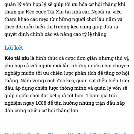
quản lý vốn hợp lý sẽ giúp tối ưu hóa cơ hội thắng khi
tham gia Kèo cược Tài Xỉu tại nhà cái. Ngoài ra, việc
tham khảo các mẹo từ những người chơi lâu năm và
theo dõi diễn biến thị trường kèo cũng giúp đưa ra
quyết định chính xác và nâng cao tỷ lệ thắng.
Lời kết
Kèo tài xỉu
là hình thức cá cược đơn giản nhưng thú vị,
phù hợp cả với người mới lẫn những người chơi chuyên
nghiệp muốn tối ưu chiến lược phân tích để tăng cơ hội
thắng. Nắm vững cách đọc kèo, quan sát diễn biến trận
đấu, áp dụng chiến lược thông minh và quản lý vốn sẽ
giúp người chơi đạt kết quả tốt hơn. Tham gia trải
nghiệm ngay
LC88
để tận hưởng những trận đấu hấp
dẫn cùng nhiều cơ hội thắng lớn.