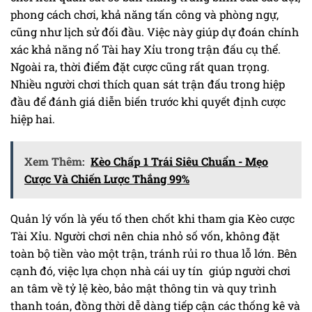
phong cách chơi, khả năng tấn công và phòng ngự,
cũng như lịch sử đối đầu. Việc này giúp dự đoán chính
xác khả năng nổ Tài hay Xỉu trong trận đấu cụ thể.
Ngoài ra, thời điểm đặt cược cũng rất quan trọng.
Nhiều người chơi thích quan sát trận đấu trong hiệp
đầu để đánh giá diễn biến trước khi quyết định cược
hiệp hai.
Xem Thêm:
Kèo Chấp 1 Trái Siêu Chuẩn - Mẹo
Cược Và Chiến Lược Thắng 99%
Quản lý vốn là yếu tố then chốt khi tham gia Kèo cược
Tài Xỉu. Người chơi nên chia nhỏ số vốn, không đặt
toàn bộ tiền vào một trận, tránh rủi ro thua lỗ lớn. Bên
cạnh đó, việc lựa chọn nhà cái uy tín giúp người chơi
an tâm về tỷ lệ kèo, bảo mật thông tin và quy trình
thanh toán, đồng thời dễ dàng tiếp cận các thống kê và