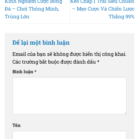
Kinh Nghiệm Cược Bóng
Kèo Chấp 1 Trái Siêu Chuẩn
Đá – Chơi Thông Minh,
– Mẹo Cược Và Chiến Lược
Trúng Lớn
Thắng 99%
Để lại một bình luận
Email của bạn sẽ không được hiển thị công khai.
Các trường bắt buộc được đánh dấu
*
Bình luận
*
Tên