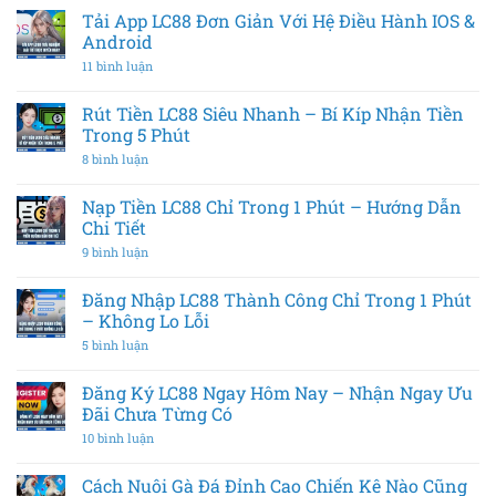
Tải App LC88 Đơn Giản Với Hệ Điều Hành IOS &
Android
ở
11 bình luận
Tải
App
LC88
Rút Tiền LC88 Siêu Nhanh – Bí Kíp Nhận Tiền
Đơn
Trong 5 Phút
Giản
Với
ở
8 bình luận
Hệ
Rút
Điều
Tiền
Hành
LC88
Nạp Tiền LC88 Chỉ Trong 1 Phút – Hướng Dẫn
IOS
Siêu
&
Chi Tiết
Nhanh
Android
–
ở
9 bình luận
Bí
Nạp
Kíp
Tiền
Nhận
LC88
Đăng Nhập LC88 Thành Công Chỉ Trong 1 Phút
Tiền
Chỉ
Trong
– Không Lo Lỗi
Trong
5
1
ở
5 bình luận
Phút
Phút
Đăng
–
Nhập
Hướng
LC88
Đăng Ký LC88 Ngay Hôm Nay – Nhận Ngay Ưu
Dẫn
Thành
Chi
Đãi Chưa Từng Có
Công
Tiết
Chỉ
ở
10 bình luận
Trong
Đăng
1
Ký
Phút
LC88
Cách Nuôi Gà Đá Đỉnh Cao Chiến Kê Nào Cũng
–
Ngay