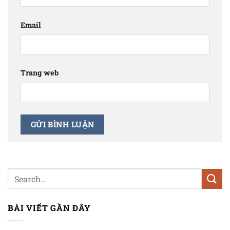
Email
Trang web
BÀI VIẾT GẦN ĐÂY