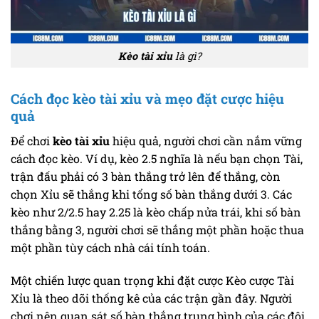
Kèo tài xỉu
là gì?
Cách đọc
kèo tài xỉu
và mẹo đặt cược hiệu
quả
Để chơi
kèo tài xỉu
hiệu quả, người chơi cần nắm vững
cách đọc kèo. Ví dụ, kèo 2.5 nghĩa là nếu bạn chọn Tài,
trận đấu phải có 3 bàn thắng trở lên để thắng, còn
chọn Xỉu sẽ thắng khi tổng số bàn thắng dưới 3. Các
kèo như 2/2.5 hay 2.25 là kèo chấp nửa trái, khi số bàn
thắng bằng 3, người chơi sẽ thắng một phần hoặc thua
một phần tùy cách nhà cái tính toán.
Một chiến lược quan trọng khi đặt cược Kèo cược Tài
Xỉu là theo dõi thống kê của các trận gần đây. Người
chơi nên quan sát số bàn thắng trung bình của các đội,