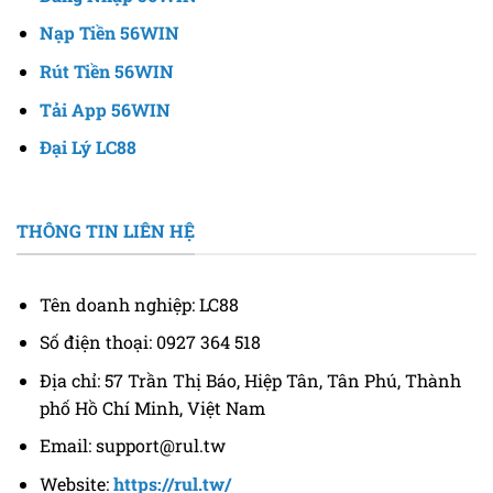
Nạp Tiền 56WIN
Rút Tiền 56WIN
Tải App 56WIN
Đại Lý LC88
THÔNG TIN LIÊN HỆ
Tên doanh nghiệp: LC88
Số điện thoại: 0927 364 518
Địa chỉ: 57 Trần Thị Báo, Hiệp Tân, Tân Phú, Thành
phố Hồ Chí Minh, Việt Nam
Email:
support@rul.tw
Website:
https://rul.tw/