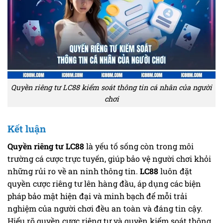
Quyền riêng tư LC88 kiểm soát thông tin cá nhân của người
chơi
Kết luận
Quyền riêng tư
LC88
là yếu tố sống còn trong môi
trường cá cược trực tuyến, giúp bảo vệ người chơi khỏi
những rủi ro về an ninh thông tin.
LC88
luôn đặt
quyền cược riêng tư lên hàng đầu, áp dụng các biện
pháp bảo mật hiện đại và minh bạch để mỗi trải
nghiệm của người chơi đều an toàn và đáng tin cậy.
Hiểu rõ quyền cược riêng tư và quyền kiểm soát thông