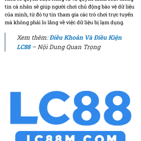
tin cá nhân sẽ giúp người chơi chủ động bảo vệ dữ liệu
của mình, từ đó tự tin tham gia các trò chơi trực tuyến
mà không phải lo lắng về việc dữ liệu bị lạm dụng.
Xem thêm:
Điều Khoản Và Điều Kiện
LC88
– Nội Dung Quan Trọng