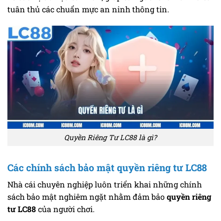
tuân thủ các chuẩn mực an ninh thông tin.
Quyền Riêng Tư LC88 là gì?
Các chính sách bảo mật quyền riêng tư LC88
Nhà cái chuyên nghiệp luôn triển khai những chính
sách bảo mật nghiêm ngặt nhằm đảm bảo
quyền riêng
tư LC88
của người chơi.